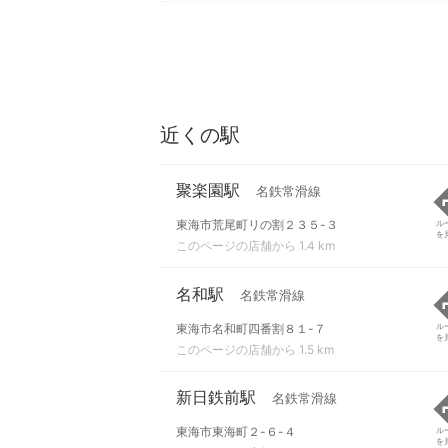
近くの駅
聚楽園駅
名鉄常滑線
東海市荒尾町リの割２３５-３
ル
を
このページの店舗から 1.4 km
名和駅
名鉄常滑線
東海市名和町四番割８１-７
ル
を
このページの店舗から 1.5 km
新日鉄前駅
名鉄常滑線
東海市東海町２-６-４
ル
を