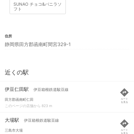
SUNAO チョコ&バニラソ
フト
住所
静岡県田方郡函南町間宮329-1
近くの駅
伊豆仁田駅
伊豆箱根鉄道駿豆線
田方郡函南町仁田
ルート
を見る
このページの店舗から 823 m
大場駅
伊豆箱根鉄道駿豆線
三島市大場
ルート
を見る