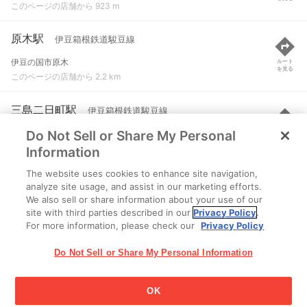
このページの店舗から 923 m
原木駅
伊豆箱根鉄道駿豆線
伊豆の国市原木
ルート
を見る
このページの店舗から 2.2 km
三島二日町駅
伊豆箱根鉄道駿豆線
Do Not Sell or Share My Personal
三島市南二日町
ルート
を見る
このページの店舗から 3.1 km
Information
The website uses cookies to enhance site navigation,
韮山駅
伊豆箱根鉄道駿豆線
analyze site usage, and assist in our marketing efforts.
We also sell or share information about your use of our
伊豆の国市四日町
ルート
を見る
site with third parties described in our
Privacy Policy
.
このページの店舗から 3.6 km
For more information, please check our
Privacy Policy
Do Not Sell or Share My Personal Information
OK
江崎グリコ株式会社 Copyright © 2025 Ezaki Glico Co., Ltd.
Cookie 設定