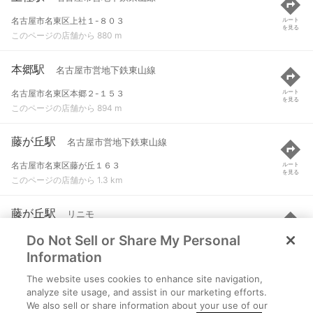
名古屋市名東区上社１-８０３
ルート
を見る
このページの店舗から 880 m
本郷駅
名古屋市営地下鉄東山線
名古屋市名東区本郷２-１５３
ルート
を見る
このページの店舗から 894 m
藤が丘駅
名古屋市営地下鉄東山線
名古屋市名東区藤が丘１６３
ルート
を見る
このページの店舗から 1.3 km
藤が丘駅
リニモ
Do Not Sell or Share My Personal
名古屋市名東区藤が丘１６３
ルート
を見る
このページの店舗から 1.3 km
Information
The website uses cookies to enhance site navigation,
一社駅
名古屋市営地下鉄東山線
analyze site usage, and assist in our marketing efforts.
We also sell or share information about your use of our
名古屋市名東区一社２-１
ルート