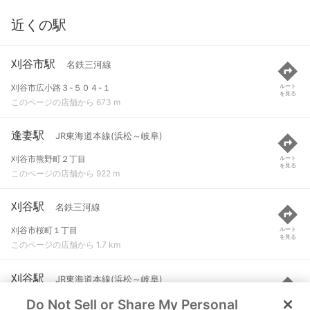
近くの駅
刈谷市駅
名鉄三河線
刈谷市広小路３-５０４-１
ルート
を見る
このページの店舗から 673 m
逢妻駅
JR東海道本線(浜松～岐阜)
刈谷市熊野町２丁目
ルート
を見る
このページの店舗から 922 m
刈谷駅
名鉄三河線
刈谷市桜町１丁目
ルート
を見る
このページの店舗から 1.7 km
刈谷駅
JR東海道本線(浜松～岐阜)
Do Not Sell or Share My Personal
刈谷市桜町１丁目
ルート
を見る