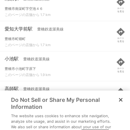
豊橋市南栄町字空池４６
ルート
を見る
このページの店舗から 1.7 km
愛知大学前駅
豊橋鉄道渥美線
豊橋市町畑町
ルート
を見る
このページの店舗から 1.7 km
小池駅
豊橋鉄道渥美線
豊橋市小池町字原下
ルート
を見る
このページの店舗から 1.9 km
高師駅
豊橋鉄道渥美線
Do Not Sell or Share My Personal
豊橋市高師町字北新切
ルート
を見る
このページの店舗から 2.3 km
Information
The website uses cookies to enhance site navigation,
柳生橋駅
豊橋鉄道渥美線
analyze site usage, and assist in our marketing efforts.
We also sell or share information about your use of our
豊橋市南松山町１５４
ルート