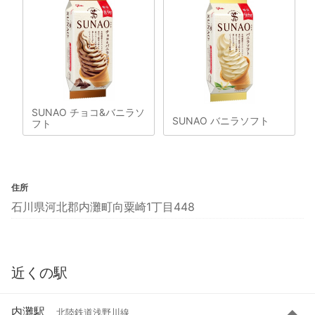
SUNAO チョコ&バニラソ
SUNAO バニラソフト
フト
住所
石川県河北郡内灘町向粟崎1丁目448
近くの駅
内灘駅
北陸鉄道浅野川線