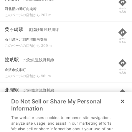
河北郡内灘町向粟崎
ルート
を見る
このページの店舗から 207 m
粟ヶ崎駅
北陸鉄道浅野川線
石川県河北郡内灘町向粟崎
ルート
を見る
このページの店舗から 309 m
蚊爪駅
北陸鉄道浅野川線
金沢市蚊爪町
ルート
を見る
このページの店舗から 961 m
北間駅
北陸鉄道浅野川線
Do Not Sell or Share My Personal
金沢市北間町
ルート
を見る
このページの店舗から 1.1 km
Information
The website uses cookies to enhance site navigation,
大河端駅
北陸鉄道浅野川線
analyze site usage, and assist in our marketing efforts.
We also sell or share information about your use of our
金沢市大河端町
ルート