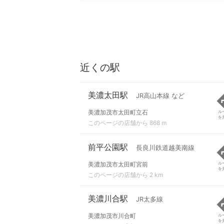
近くの駅
美濃太田駅
JR高山本線 など
美濃加茂市太田町立石
ル
を
このページの店舗から 868 m
前平公園駅
長良川鉄道越美南線
美濃加茂市太田町宮前
ル
を
このページの店舗から 2 km
美濃川合駅
JR太多線
美濃加茂市川合町
ル
を