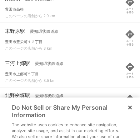
豊田市高根
ルート
を見る
このページの店舗から 2.9 km
末野原駅
愛知環状鉄道線
豊田市豊栄町１２丁目
ルート
を見る
このページの店舗から 3 km
三河上郷駅
愛知環状鉄道線
豊田市上郷町５丁目
ルート
を見る
このページの店舗から 3.5 km
北野桝塚駅
愛知環状鉄道線
Do Not Sell or Share My Personal
岡崎市北野町字二番訳
ルート
を見る
このページの店舗から 3.8 km
Information
The website uses cookies to enhance site navigation,
三河豊田駅
愛知環状鉄道線
analyze site usage, and assist in our marketing efforts.
We also sell or share information about your use of our
豊田市トヨタ町
ルート