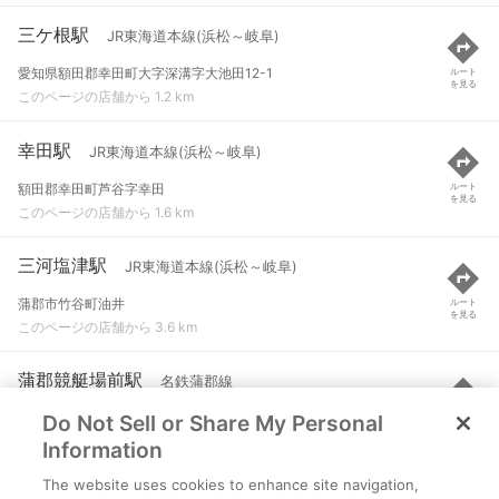
三ケ根駅
JR東海道本線(浜松～岐阜)
愛知県額田郡幸田町大字深溝字大池田12-1
ルート
を見る
このページの店舗から 1.2 km
幸田駅
JR東海道本線(浜松～岐阜)
額田郡幸田町芦谷字幸田
ルート
を見る
このページの店舗から 1.6 km
三河塩津駅
JR東海道本線(浜松～岐阜)
蒲郡市竹谷町油井
ルート
を見る
このページの店舗から 3.6 km
蒲郡競艇場前駅
名鉄蒲郡線
Do Not Sell or Share My Personal
蒲郡市竹谷町油井１７-９
ルート
を見る
このページの店舗から 3.7 km
Information
The website uses cookies to enhance site navigation,
三河鹿島駅
名鉄蒲郡線