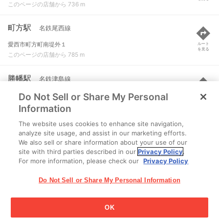
このページの店舗から 736 m
町方駅
名鉄尾西線
愛西市町方町南堤外１
ルート
を見る
このページの店舗から 785 m
勝幡駅
名鉄津島線
Do Not Sell or Share My Personal
愛西市勝幡町五俵入２２６６-４
ルート
を見る
このページの店舗から 1.9 km
Information
The website uses cookies to enhance site navigation,
六輪駅
名鉄尾西線
analyze site usage, and assist in our marketing efforts.
We also sell or share information about your use of our
稲沢市平和町須ケ脇４２６
ルート
を見る
site with third parties described in our
Privacy Policy
.
このページの店舗から 2.1 km
For more information, please check our
Privacy Policy
Do Not Sell or Share My Personal Information
OK
江崎グリコ株式会社 Copyright © 2025 Ezaki Glico Co., Ltd.
Cookie 設定