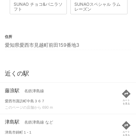
SUNAO チョコ&バニラソ
SUNAOスペシャル ラム
フト
レーズン
住所
愛知県愛西市見越町前田159番地3
近くの駅
藤浪駅
名鉄津島線
愛西市諏訪町中島３６７
ルート
を見る
このページの店舗から 690 m
津島駅
名鉄津島線 など
津島市錦町１-１
ルート
を見る