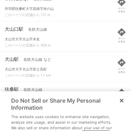
丹羽郡扶桑町大字高雄字米の山
ルート
を見る
このページの店舗から 721 m
犬山口駅
名鉄犬山線
犬山市大字犬山字末友
ルート
を見る
このページの店舗から 956 m
犬山駅
名鉄犬山線 など
犬山市大字犬山字富士見町
ルート
を見る
このページの店舗から 1.7 km
扶桑駅
名鉄犬山線
Do Not Sell or Share My Personal
丹羽郡扶桑町大字高雄字下山
ルート
を見る
このページの店舗から 1.9 km
Information
The website uses cookies to enhance site navigation,
犬山遊園駅
名鉄犬山線
analyze site usage, and assist in our marketing efforts.
We also sell or share information about your use of our
犬山市大字犬山字端泉寺
ルート