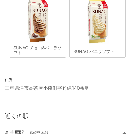
SUNAO チョコ&バニラソ
SUNAO バニラソフト
フト
住所
三重県津市高茶屋小森町字竹縄140番地
近くの駅
高茶屋駅
JR紀勢本線