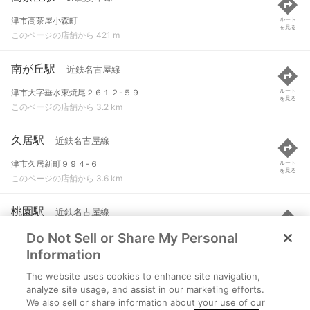
津市高茶屋小森町
ルート
を見る
このページの店舗から 421 m
南が丘駅
近鉄名古屋線
津市大字垂水東焼尾２６１２-５９
ルート
を見る
このページの店舗から 3.2 km
久居駅
近鉄名古屋線
津市久居新町９９４-６
ルート
を見る
このページの店舗から 3.6 km
桃園駅
近鉄名古屋線
Do Not Sell or Share My Personal
津市牧町３７５
ルート
を見る
このページの店舗から 3.6 km
Information
The website uses cookies to enhance site navigation,
阿漕駅
JR紀勢本線
analyze site usage, and assist in our marketing efforts.
We also sell or share information about your use of our
津市岩田字大倉
ルート