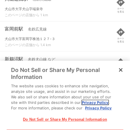
犬山市大字犬山字端泉寺
ルート
を見る
このページの店舗から 1 km
富岡前駅
名鉄広見線
犬山市大字富岡字株池１２７-３
ルート
を見る
このページの店舗から 1.4 km
新鵜沼駅
名鉄犬山線 など
Do Not Sell or Share My Personal
各務原市鵜沼南町
ルート
を見る
このページの店舗から 1.7 km
Information
The website uses cookies to enhance site navigation,
鵜沼駅
JR高山本線
analyze site usage, and assist in our marketing efforts.
We also sell or share information about your use of our
各務原市鵜沼山崎町３丁目
ルート
を見る
site with third parties described in our
Privacy Policy
.
このページの店舗から 1.8 km
For more information, please check our
Privacy Policy
Do Not Sell or Share My Personal Information