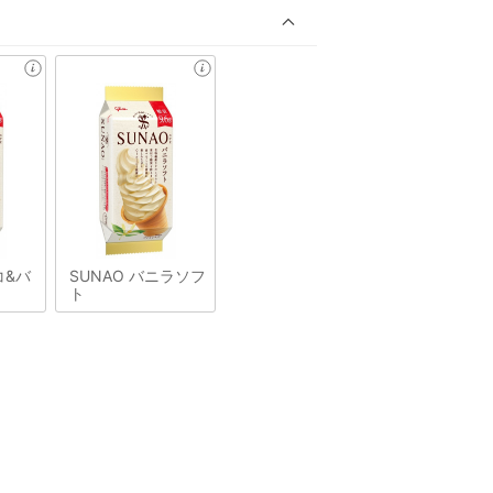
コ&バ
SUNAO バニラソフ
ト