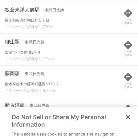
板倉東洋大前駅
東武日光線
邑楽郡板倉町朝日野１丁目
ルート
を見る
このページの店舗から 775 m
柳生駅
東武日光線
加須市小野袋1834-4
ルート
を見る
このページの店舗から 1.7 km
藤岡駅
東武日光線
栃木県栃木市藤岡町藤岡5078-2
ルート
を見る
このページの店舗から 4.4 km
新古河駅
東武日光線
Do Not Sell or Share My Personal
埼玉県加須市向古河732
ルート
を見る
このページの店舗から 4.6 km
Information
The website uses cookies to enhance site navigation,
古河駅
宇都宮線