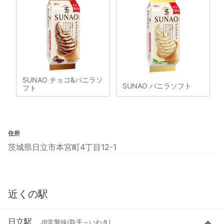
SUNAO チョコ&バニラソ
SUNAO バニラソフト
フト
住所
茨城県日立市本宮町4丁目12-1
近くの駅
日立駅
JR常磐線(取手～いわき)