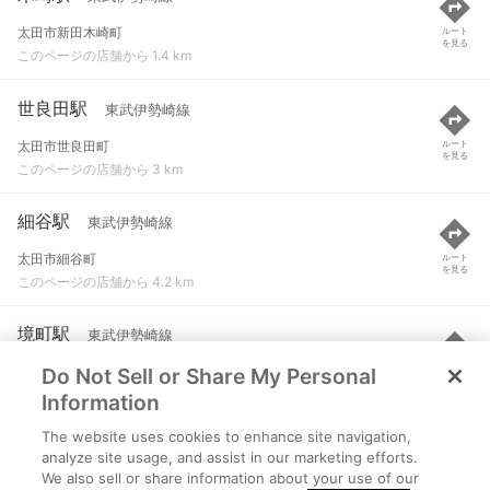
太田市新田木崎町
ルート
を見る
このページの店舗から 1.4 km
世良田駅
東武伊勢崎線
太田市世良田町
ルート
を見る
このページの店舗から 3 km
細谷駅
東武伊勢崎線
太田市細谷町
ルート
を見る
このページの店舗から 4.2 km
境町駅
東武伊勢崎線
Do Not Sell or Share My Personal
伊勢崎市境百々
ルート
を見る
このページの店舗から 5.3 km
Information
The website uses cookies to enhance site navigation,
三枚橋駅
東武桐生線
analyze site usage, and assist in our marketing efforts.
We also sell or share information about your use of our
太田市鳥山下町６４２-１
ルート