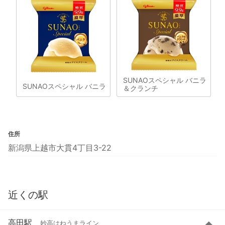
SUNAOスペシャル バニラ
SUNAOスペシャル バニラ
＆クランチ
住所
新潟県上越市大貫4丁目3-22
近くの駅
高田駅
妙高はねうまライン