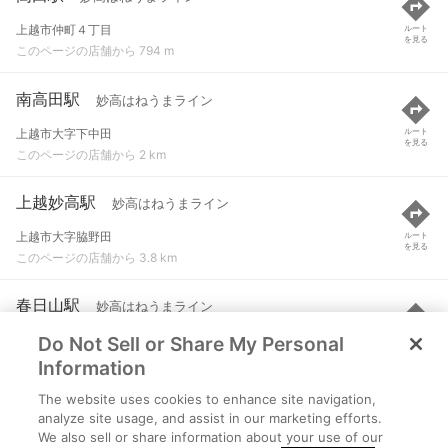
上越市仲町４丁目
ルート
を見る
このページの店舗から 794 m
南高田駅
妙高はねうまライン
上越市大字下中田
ルート
を見る
このページの店舗から 2 km
上越妙高駅
妙高はねうまライン
上越市大字脇野田
ルート
を見る
このページの店舗から 3.8 km
春日山駅
妙高はねうまライン
Do Not Sell or Share My Personal
上越市大字木田
ルート
を見る
このページの店舗から 3.9 km
Information
The website uses cookies to enhance site navigation,
直江津駅
妙高はねうまライン など
analyze site usage, and assist in our marketing efforts.
We also sell or share information about your use of our
上越市東町１丁目
ルート