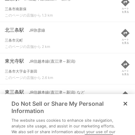
三条市南新保
ルート
を見る
このページの店舗から 1.3 km
北三条駅
JR弥彦線
三条市元町
ルート
を見る
このページの店舗から 2 km
東光寺駅
JR信越本線(直江津～新潟)
三条市大字金子新田
ルート
を見る
このページの店舗から 2.6 km
東三条駅
JR信越本線(直江津～新潟) など
Do Not Sell or Share My Personal
三条市東三条１丁目
ルート
を見る
このページの店舗から 2.7 km
Information
The website uses cookies to enhance site navigation,
燕三条駅
JR弥彦線
analyze site usage, and assist in our marketing efforts.
We also sell or share information about your use of our
三条市下須頃
ルート