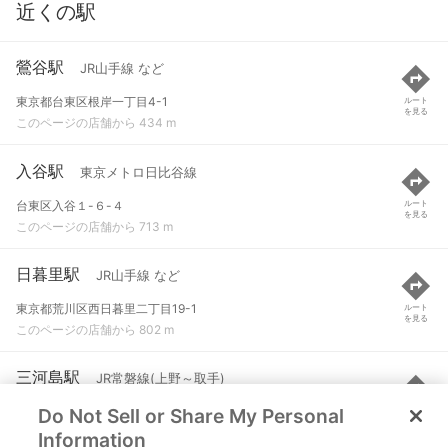
近くの駅
鶯谷駅
JR山手線 など
東京都台東区根岸一丁目4-1
ルート
を見る
このページの店舗から 434 m
入谷駅
東京メトロ日比谷線
台東区入谷１-６-４
ルート
を見る
このページの店舗から 713 m
日暮里駅
JR山手線 など
東京都荒川区西日暮里二丁目19-1
ルート
を見る
このページの店舗から 802 m
三河島駅
JR常磐線(上野～取手)
Do Not Sell or Share My Personal
荒川区西日暮里１丁目
ルート
を見る
このページの店舗から 936 m
Information