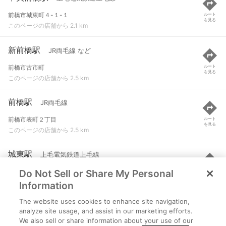
前橋市城東町４-１-１
ルート
を見る
このページの店舗から 2.1 km
新前橋駅
JR両毛線 など
前橋市古市町
ルート
を見る
このページの店舗から 2.5 km
前橋駅
JR両毛線
前橋市表町２丁目
ルート
を見る
このページの店舗から 2.5 km
城東駅
上毛電気鉄道上毛線
Do Not Sell or Share My Personal
前橋市城東町４-２３-１
ルート
を見る
このページの店舗から 2.6 km
Information
The website uses cookies to enhance site navigation,
群馬総社駅
JR上越線
analyze site usage, and assist in our marketing efforts.
We also sell or share information about your use of our
前橋市総社町植野
ルート