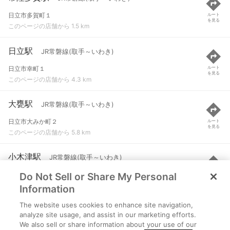
日立市多賀町１
ルート
を見る
このページの店舗から 1.5 km
日立駅
JR常磐線(取手～いわき)
日立市幸町１
ルート
を見る
このページの店舗から 4.3 km
大甕駅
JR常磐線(取手～いわき)
日立市大みか町２
ルート
を見る
このページの店舗から 5.8 km
小木津駅
JR常磐線(取手～いわき)
Do Not Sell or Share My Personal
日立市日高町１
ルート
を見る
このページの店舗から 9.1 km
Information
The website uses cookies to enhance site navigation,
常陸太田駅
JR水郡線
analyze site usage, and assist in our marketing efforts.
We also sell or share information about your use of our
常陸太田市山下町
ルート