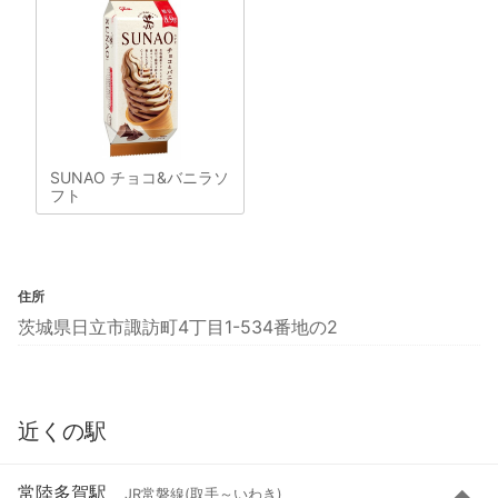
SUNAO チョコ&バニラソ
フト
住所
茨城県日立市諏訪町4丁目1-534番地の2
近くの駅
常陸多賀駅
JR常磐線(取手～いわき)