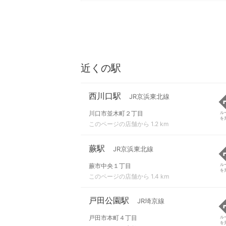
近くの駅
西川口駅
JR京浜東北線
川口市並木町２丁目
ル
を
このページの店舗から 1.2 km
蕨駅
JR京浜東北線
蕨市中央１丁目
ル
を
このページの店舗から 1.4 km
戸田公園駅
JR埼京線
戸田市本町４丁目
ル
を