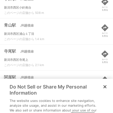
新潟市西区小針南台
ルート
を見る
このページの店舗から 508 m
青山駅
JR越後線
新潟市西区浦山１丁目
ルート
を見る
このページの店舗から 1.4 km
寺尾駅
JR越後線
新潟市西区寺尾上
ルート
を見る
このページの店舗から 2.1 km
関屋駅
JR越後線
Do Not Sell or Share My Personal
新潟市中央区関屋大川前２丁目
ルート
を見る
このページの店舗から 2.8 km
Information
The website uses cookies to enhance site navigation,
新潟大学前駅
JR越後線
analyze site usage, and assist in our marketing efforts.
We also sell or share information about your use of our
新潟市西区坂井砂山４丁目
ルート