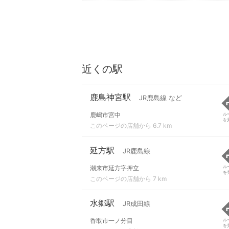
近くの駅
鹿島神宮駅
JR鹿島線 など
鹿嶋市宮中
ル
を
このページの店舗から 6.7 km
延方駅
JR鹿島線
潮来市延方字押立
ル
を
このページの店舗から 7 km
水郷駅
JR成田線
香取市一ノ分目
ル
を