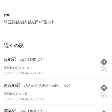
住所
埼玉県飯能市飯能542番地1
近くの駅
飯能駅
西武池袋線 など
飯能市仲町１１-２１
ルート
を見る
このページの店舗から 1.7 km
東飯能駅
JR八高線(八王子～高麗川) など
飯能市東町１丁目
ルート
を見る
このページの店舗から 2.2 km
高麗駅
西武池袋線 など