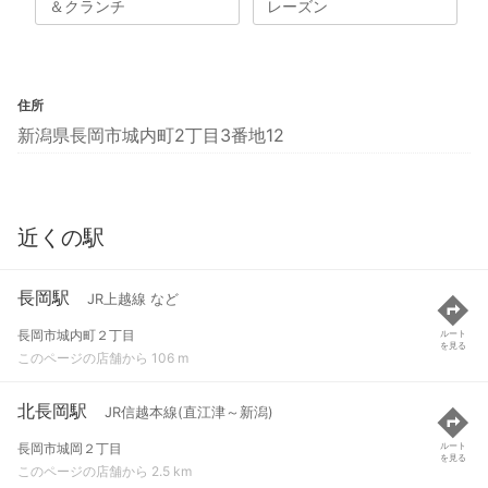
＆クランチ
レーズン
住所
新潟県長岡市城内町2丁目3番地12
近くの駅
長岡駅
JR上越線 など
長岡市城内町２丁目
ルート
を見る
このページの店舗から 106 m
北長岡駅
JR信越本線(直江津～新潟)
長岡市城岡２丁目
ルート
を見る
このページの店舗から 2.5 km