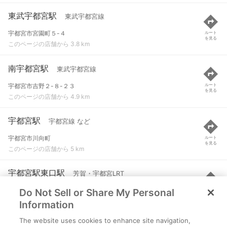
東武宇都宮駅
東武宇都宮線
宇都宮市宮園町５-４
ルート
を見る
このページの店舗から 3.8 km
南宇都宮駅
東武宇都宮線
宇都宮市吉野２-８-２３
ルート
を見る
このページの店舗から 4.9 km
宇都宮駅
宇都宮線 など
宇都宮市川向町
ルート
を見る
このページの店舗から 5 km
宇都宮駅東口駅
芳賀・宇都宮LRT
Do Not Sell or Share My Personal
栃木県宇都宮市宮みらい一丁目
ルート
を見る
このページの店舗から 5.1 km
Information
The website uses cookies to enhance site navigation,
鶴田駅
JR日光線