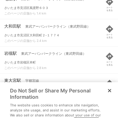
さいたま市見沼区風渡野６０３
ルート
を見る
このページの店舗から 1.4 km
大和田駅
東武アーバンパークライン（東武野田線）
さいたま市見沼区大和田町２-１７７４
ルート
を見る
このページの店舗から 2.4 km
岩槻駅
東武アーバンパークライン（東武野田線）
さいたま市岩槻区本町
ルート
を見る
このページの店舗から 2.8 km
東大宮駅
宇都宮線
Do Not Sell or Share My Personal
さいたま市見沼区東大宮４丁目
ルート
を見る
このページの店舗から 4 km
Information
The website uses cookies to enhance site navigation,
大宮公園駅
東武アーバンパークライン（東武野田線）
analyze site usage, and assist in our marketing efforts.
We also sell or share information about your use of our
さいたま市大宮区寿能町１-１７２
ルート