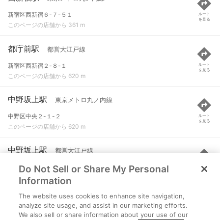
新宿区西新宿６-７-５１
ルート
を見る
このページの店舗から 361 m
都庁前駅
都営大江戸線
新宿区西新宿２-８-１
ルート
を見る
このページの店舗から 620 m
中野坂上駅
東京メトロ丸ノ内線
中野区中央２-１-２
ルート
を見る
このページの店舗から 620 m
中野坂上駅
都営大江戸線
Do Not Sell or Share My Personal
中野区中央２-１-２
ルート
を見る
このページの店舗から 637 m
Information
The website uses cookies to enhance site navigation,
西新宿五丁目駅
都営大江戸線
analyze site usage, and assist in our marketing efforts.
We also sell or share information about your use of our
新宿区西新宿５-２５-９
ルート