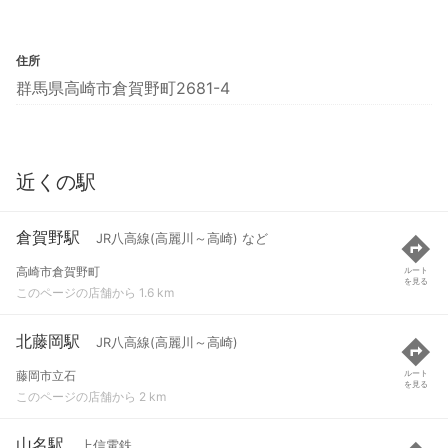
住所
群馬県高崎市倉賀野町2681-4
近くの駅
倉賀野駅
JR八高線(高麗川～高崎) など
高崎市倉賀野町
ルート
を見る
このページの店舗から 1.6 km
北藤岡駅
JR八高線(高麗川～高崎)
藤岡市立石
ルート
を見る
このページの店舗から 2 km
山名駅
上信電鉄