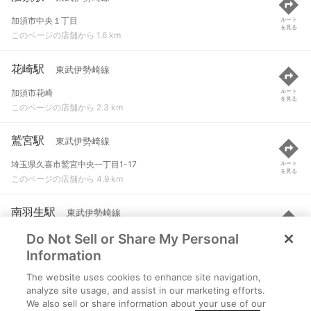
加須市中央１丁目
ルート
を見る
このページの店舗から 1.6 km
花崎駅
東武伊勢崎線
加須市花崎
ルート
を見る
このページの店舗から 2.3 km
鷲宮駅
東武伊勢崎線
埼玉県久喜市鷲宮中央一丁目1-17
ルート
を見る
このページの店舗から 4.9 km
南羽生駅
東武伊勢崎線
Do Not Sell or Share My Personal
羽生市大字神戸
ルート
を見る
このページの店舗から 5.8 km
Information
The website uses cookies to enhance site navigation,
東鷲宮駅
宇都宮線
analyze site usage, and assist in our marketing efforts.
We also sell or share information about your use of our
埼玉県久喜市西大輪326
ルート