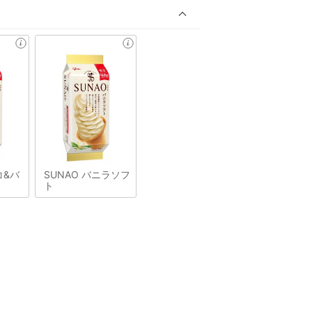
コ&バ
SUNAO バニラソフ
ト