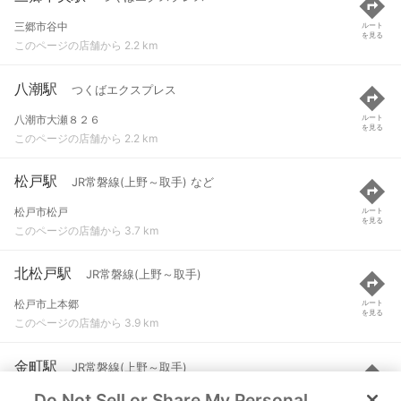
三郷市谷中
ルート
を見る
このページの店舗から 2.2 km
八潮駅
つくばエクスプレス
八潮市大瀬８２６
ルート
を見る
このページの店舗から 2.2 km
松戸駅
JR常磐線(上野～取手) など
松戸市松戸
ルート
を見る
このページの店舗から 3.7 km
北松戸駅
JR常磐線(上野～取手)
松戸市上本郷
ルート
を見る
このページの店舗から 3.9 km
金町駅
JR常磐線(上野～取手)
Do Not Sell or Share My Personal
葛飾区金町６丁目
ルート