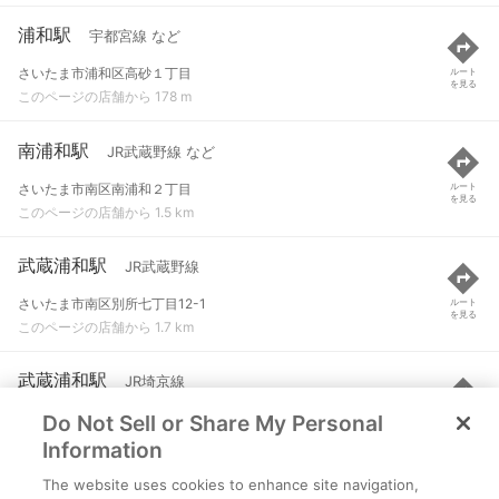
浦和駅
宇都宮線 など
さいたま市浦和区高砂１丁目
ルート
を見る
このページの店舗から 178 m
南浦和駅
JR武蔵野線 など
さいたま市南区南浦和２丁目
ルート
を見る
このページの店舗から 1.5 km
武蔵浦和駅
JR武蔵野線
さいたま市南区別所七丁目12-1
ルート
を見る
このページの店舗から 1.7 km
武蔵浦和駅
JR埼京線
Do Not Sell or Share My Personal
さいたま市南区別所七丁目12-1
ルート
を見る
このページの店舗から 1.8 km
Information
The website uses cookies to enhance site navigation,
北浦和駅
JR京浜東北線