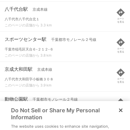
八千代台駅
京成本線
八千代市八千代台北１
ルート
を見る
このページの店舗から 3.3 km
スポーツセンター駅
千葉都市モノレール２号線
千葉市稲毛区天台６-２１２-６
ルート
を見る
このページの店舗から 3.8 km
京成大和田駅
京成本線
八千代市大和田字小板橋３０８
ルート
を見る
このページの店舗から 3.9 km
動物公園駅
千葉都市モノレール２号線
Do Not Sell or Share My Personal
千葉市若葉区源町４０７-７
ルート
を見る
このページの店舗から 4.1 km
Information
The website uses cookies to enhance site navigation,
実籾駅
京成本線