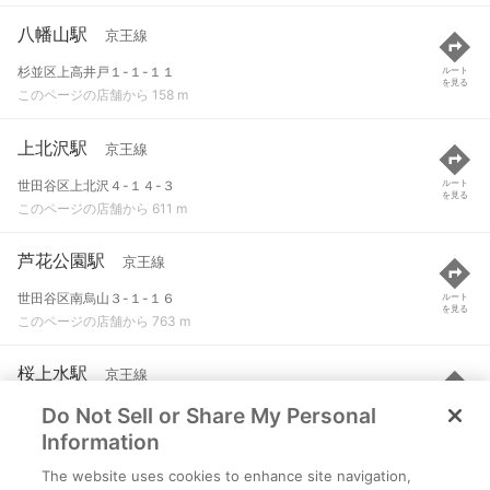
八幡山駅
京王線
杉並区上高井戸１-１-１１
ルート
を見る
このページの店舗から 158 m
上北沢駅
京王線
世田谷区上北沢４-１４-３
ルート
を見る
このページの店舗から 611 m
芦花公園駅
京王線
世田谷区南烏山３-１-１６
ルート
を見る
このページの店舗から 763 m
桜上水駅
京王線
Do Not Sell or Share My Personal
世田谷区桜上水５-２９-５２
ルート
を見る
このページの店舗から 1.3 km
Information
The website uses cookies to enhance site navigation,
千歳烏山駅
京王線