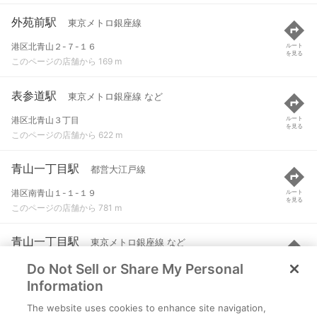
外苑前駅
東京メトロ銀座線
港区北青山２-７-１６
ルート
を見る
このページの店舗から 169 m
表参道駅
東京メトロ銀座線 など
港区北青山３丁目
ルート
を見る
このページの店舗から 622 m
青山一丁目駅
都営大江戸線
港区南青山１-１-１９
ルート
を見る
このページの店舗から 781 m
青山一丁目駅
東京メトロ銀座線 など
Do Not Sell or Share My Personal
港区南青山１-１-１９
ルート
を見る
このページの店舗から 790 m
Information
The website uses cookies to enhance site navigation,
乃木坂駅
東京メトロ千代田線