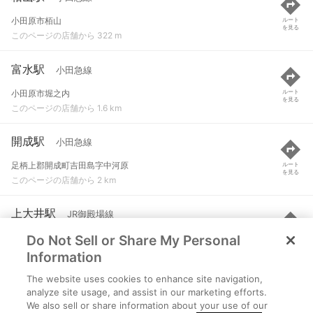
小田原市栢山
ルート
を見る
このページの店舗から 322 m
富水駅
小田急線
小田原市堀之内
ルート
を見る
このページの店舗から 1.6 km
開成駅
小田急線
足柄上郡開成町吉田島字中河原
ルート
を見る
このページの店舗から 2 km
上大井駅
JR御殿場線
Do Not Sell or Share My Personal
足柄上郡大井町上大井
ルート
を見る
このページの店舗から 2 km
Information
The website uses cookies to enhance site navigation,
塚原駅
伊豆箱根鉄道大雄山線
analyze site usage, and assist in our marketing efforts.
We also sell or share information about your use of our
南足柄市塚原２６８０-１
ルート