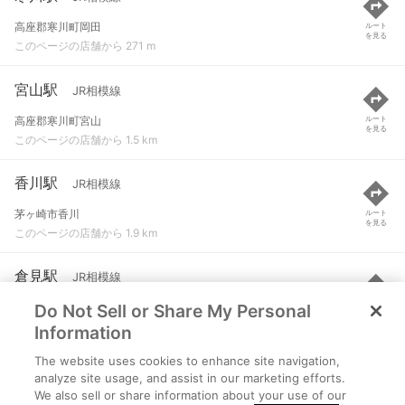
高座郡寒川町岡田
ルート
を見る
このページの店舗から 271 m
宮山駅
JR相模線
高座郡寒川町宮山
ルート
を見る
このページの店舗から 1.5 km
香川駅
JR相模線
茅ヶ崎市香川
ルート
を見る
このページの店舗から 1.9 km
倉見駅
JR相模線
Do Not Sell or Share My Personal
高座郡寒川町倉見
ルート
を見る
このページの店舗から 2.9 km
Information
The website uses cookies to enhance site navigation,
北茅ケ崎駅
JR相模線
analyze site usage, and assist in our marketing efforts.
We also sell or share information about your use of our
神奈川県茅ヶ崎市茅ヶ崎三丁目3-1
ルート