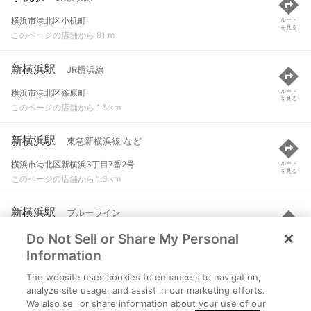
横浜市港北区小机町
ルート
を見る
このページの店舗から 81 m
新横浜駅
JR横浜線
横浜市港北区篠原町
ルート
を見る
このページの店舗から 1.6 km
新横浜駅
東急新横浜線 など
横浜市港北区新横浜3丁目7番2号
ルート
を見る
このページの店舗から 1.6 km
新横浜駅
ブルーライン
Do Not Sell or Share My Personal
横浜市港北区篠原町
ルート
を見る
このページの店舗から 1.6 km
Information
The website uses cookies to enhance site navigation,
北新横浜駅
ブルーライン
analyze site usage, and assist in our marketing efforts.
We also sell or share information about your use of our
横浜市港北区新羽町５３９-１
ルート