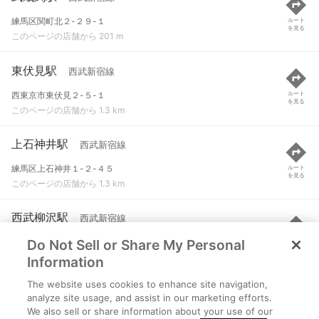
練馬区関町北２-２９-１
ルート
を見る
このページの店舗から 201 m
東伏見駅
西武新宿線
西東京市東伏見２-５-１
ルート
を見る
このページの店舗から 1.3 km
上石神井駅
西武新宿線
練馬区上石神井１-２-４５
ルート
を見る
このページの店舗から 1.3 km
西武柳沢駅
西武新宿線
Do Not Sell or Share My Personal
西東京市保谷町３-１１-２４
ルート
を見る
このページの店舗から 2.3 km
Information
The website uses cookies to enhance site navigation,
上井草駅
西武新宿線
analyze site usage, and assist in our marketing efforts.
We also sell or share information about your use of our
杉並区上井草３-３２-１
ルート