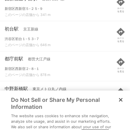
新宿区西新宿５-２５-９
ルート
を見る
このページの店舗から 341 m
初台駅
京王新線
渋谷区初台１-５３-７
ルート
を見る
このページの店舗から 646 m
都庁前駅
都営大江戸線
新宿区西新宿２-８-１
ルート
を見る
このページの店舗から 878 m
中野新橋駅
東京メトロ丸ノ内線
Do Not Sell or Share My Personal
中野区弥生町２-２６-８
ルート
を見る
このページの店舗から 1.1 km
Information
The website uses cookies to enhance site navigation,
西新宿駅
東京メトロ丸ノ内線
analyze site usage, and assist in our marketing efforts.
We also sell or share information about your use of our
新宿区西新宿６-７-５１
ルート