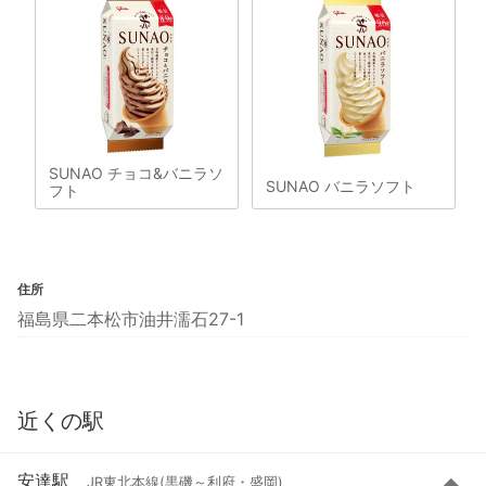
SUNAO チョコ&バニラソ
SUNAO バニラソフト
フト
住所
福島県二本松市油井濡石27-1
近くの駅
安達駅
JR東北本線(黒磯～利府・盛岡)