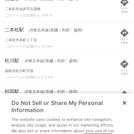
二本松市油井字古屋敷
ルート
を見る
このページの店舗から 544 m
二本松駅
JR東北本線(黒磯～利府・盛岡)
二本松市本町２丁目
ルート
を見る
このページの店舗から 3.1 km
松川駅
JR東北本線(黒磯～利府・盛岡)
福島市松川町字原
ルート
を見る
このページの店舗から 5.4 km
杉田駅
JR東北本線(黒磯～利府・盛岡)
Do Not Sell or Share My Personal
二本松市杉田町１丁目
ルート
を見る
このページの店舗から 6.6 km
Information
The website uses cookies to enhance site navigation,
金谷川駅
JR東北本線(黒磯～利府・盛岡)
analyze site usage, and assist in our marketing efforts.
We also sell or share information about your use of our
福島市松川町関谷字坂下
ルート