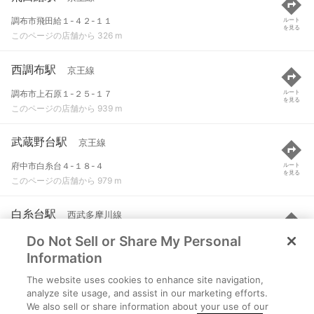
調布市飛田給１-４２-１１
ルート
を見る
このページの店舗から 326 m
西調布駅
京王線
調布市上石原１-２５-１７
ルート
を見る
このページの店舗から 939 m
武蔵野台駅
京王線
府中市白糸台４-１８-４
ルート
を見る
このページの店舗から 979 m
白糸台駅
西武多摩川線
Do Not Sell or Share My Personal
府中市白糸台２-７１-６
ルート
を見る
このページの店舗から 1.2 km
Information
The website uses cookies to enhance site navigation,
多磨駅
西武多摩川線
analyze site usage, and assist in our marketing efforts.
We also sell or share information about your use of our
府中市紅葉丘３-４２-２
ルート