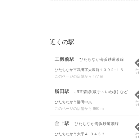
近くの駅
工機前駅
ひたちなか海浜鉄道湊線
ひたちなか市武田字大塚前１０９２-１５
ル
を
このページの店舗から 177 m
勝田駅
JR常磐線(取手～いわき) など
ひたちなか市勝田中央
ル
を
このページの店舗から 660 m
金上駅
ひたちなか海浜鉄道湊線
ひたちなか市大平４-３４３３
ル
を