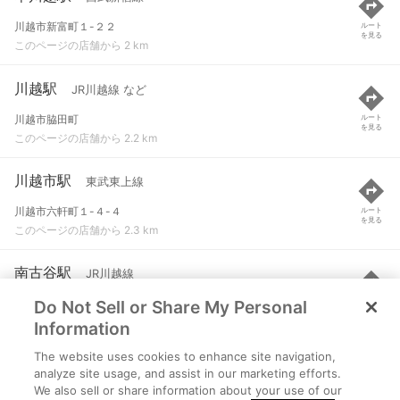
川越市新富町１-２２
ルート
を見る
このページの店舗から 2 km
川越駅
JR川越線 など
川越市脇田町
ルート
を見る
このページの店舗から 2.2 km
川越市駅
東武東上線
川越市六軒町１-４-４
ルート
を見る
このページの店舗から 2.3 km
南古谷駅
JR川越線
Do Not Sell or Share My Personal
川越市並木
ルート
を見る
このページの店舗から 2.4 km
Information
The website uses cookies to enhance site navigation,
新河岸駅
東武東上線
analyze site usage, and assist in our marketing efforts.
We also sell or share information about your use of our
川越市大字砂９１４-５
ルート