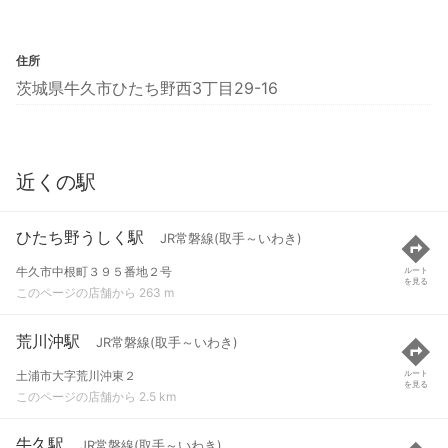
住所
茨城県牛久市ひたち野西3丁目29-16
近くの駅
ひたち野うしく駅
JR常磐線(取手～いわき)
牛久市中根町３９５番地２号
ルート
を見る
このページの店舗から 263 m
荒川沖駅
JR常磐線(取手～いわき)
土浦市大字荒川沖東２
ルート
を見る
このページの店舗から 2.5 km
牛久駅
JR常磐線(取手～いわき)