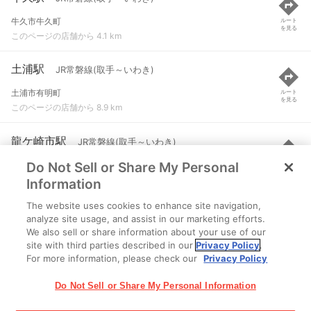
牛久市牛久町
ルート
を見る
このページの店舗から 4.1 km
土浦駅
JR常磐線(取手～いわき)
土浦市有明町
ルート
を見る
このページの店舗から 8.9 km
龍ケ崎市駅
JR常磐線(取手～いわき)
Do Not Sell or Share My Personal
龍ケ崎市佐貫町
ルート
を見る
このページの店舗から 9 km
Information
The website uses cookies to enhance site navigation,
佐貫駅
関東鉄道竜ヶ崎線
analyze site usage, and assist in our marketing efforts.
We also sell or share information about your use of our
龍ケ崎市佐貫町
ルート
を見る
site with third parties described in our
Privacy Policy
.
このページの店舗から 9.1 km
For more information, please check our
Privacy Policy
Do Not Sell or Share My Personal Information