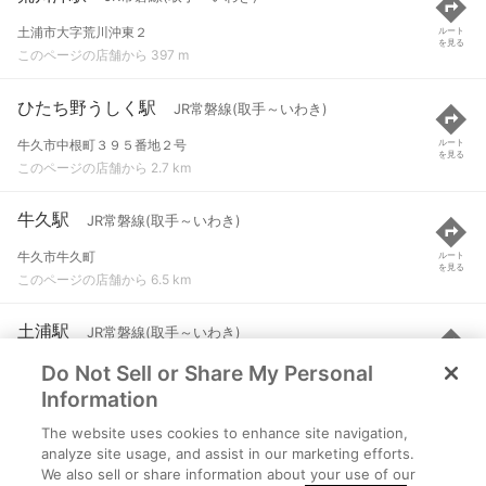
土浦市大字荒川沖東２
ルート
を見る
このページの店舗から 397 m
ひたち野うしく駅
JR常磐線(取手～いわき)
牛久市中根町３９５番地２号
ルート
を見る
このページの店舗から 2.7 km
牛久駅
JR常磐線(取手～いわき)
牛久市牛久町
ルート
を見る
このページの店舗から 6.5 km
土浦駅
JR常磐線(取手～いわき)
Do Not Sell or Share My Personal
土浦市有明町
ルート
を見る
このページの店舗から 6.6 km
Information
The website uses cookies to enhance site navigation,
つくば駅
つくばエクスプレス
analyze site usage, and assist in our marketing efforts.
We also sell or share information about your use of our
つくば市吾妻２-４-１
ルート