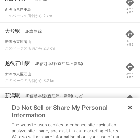
新潟市東区中島
ルート
を見る
このページの店舗から 2 km
大形駅
JR白新線
新潟市東区岡山
ルート
を見る
このページの店舗から 2.8 km
越後石山駅
JR信越本線(直江津～新潟)
新潟市東区石山
ルート
を見る
このページの店舗から 3.2 km
新潟駅
JR信越本線(直江津～新潟) など
Do Not Sell or Share My Personal
新潟市中央区花園１丁目
ルート
を見る
このページの店舗から 3.6 km
Information
The website uses cookies to enhance site navigation,
上所駅
JR越後線
analyze site usage, and assist in our marketing efforts.
We also sell or share information about your use of our
新潟市中央区下所島1丁目830-3
ルート